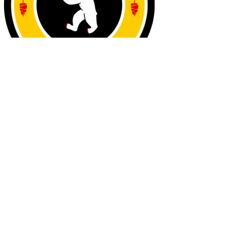
Berlin Döner
9000 Aalborg - Reberbansgade 13B -
Sjællandsgade 36 - Nytorv 27
ØNSKER DU AT BLIVE EN DEL AF
VORES FANTATISKE TEAM
send din ansøgning til os på: